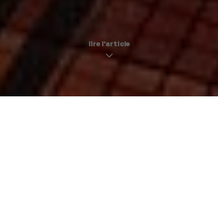
lire l'article
Cette nuit, vous vous en souviendrez
week-end à paris |
16 novembre 2017
Le couple, c’est se fabriquer des souvenirs. Sauf que la vie
s’en mêle, le quotidien s’acharne et qu’on n’a pas si
souvent que ça le temps de prévoir de jolies choses à
vivre ensemble. Les journées sont remplies, les soirées