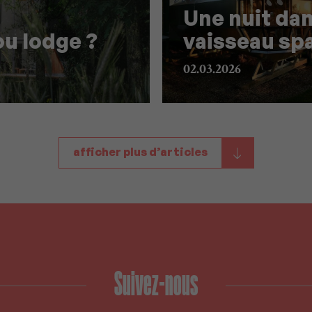
Une nuit da
u lodge ?
vaisseau spa
02.03.2026
afficher plus d’articles
Suivez-nous