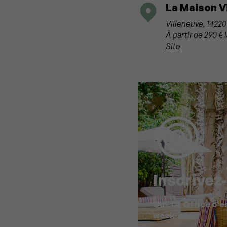
La Maison V
Villeneuve, 1422
À partir de 290 € l
Site
Inscrivez
Out Of Office c'e
week-ends