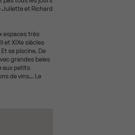
 pas tous les jours
 Juliette et Richard
ux espaces très
I et XIXe siècles
Et sa piscine. De
avec grandes baies
e aux petits
ons de vins… Le