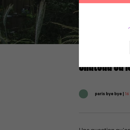
Château ou l
paris bye bye |
16