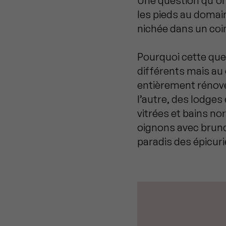
Une question qu'on
les pieds au domain
nichée dans un coi
Pourquoi cette que
différents mais au 
entièrement rénové
l’autre, des lodge
vitrées et bains no
oignons avec brunc
paradis des épicuri