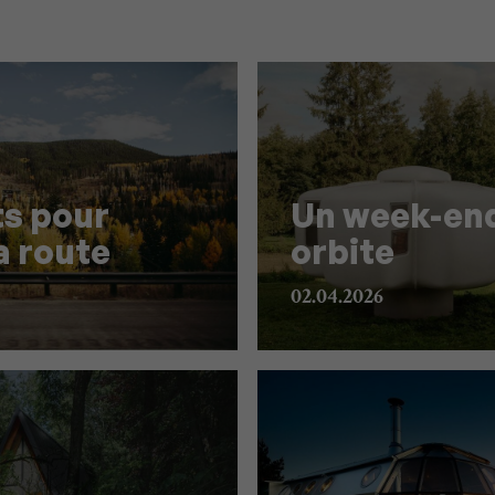
ts pour
Un week-en
a route
orbite
02.04.2026