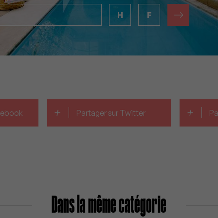
H
F
+
+
acebook
Partager sur Twitter
Pa
Dans la même catégorie