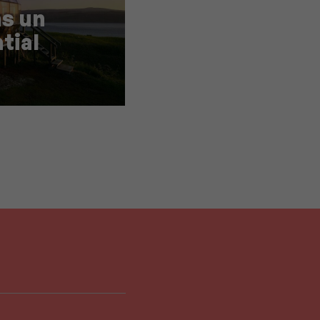
ns un
tial