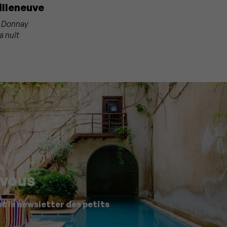
illeneuve
0 Donnay
a nuit
-vous
st la newsletter des petits