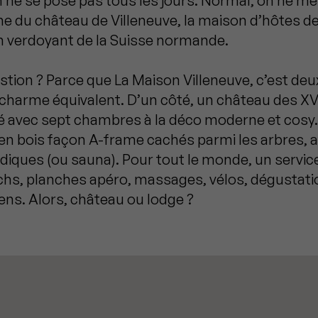
 ne se pose pas tous les jours. Normal, on ne met
e du château de Villeneuve, la maison d’hôtes de
n verdoyant de la Suisse normande.
stion ? Parce que La Maison Villeneuve, c’est de
charme équivalent. D’un côté, un château des XVI
 avec sept chambres à la déco moderne et cosy. 
s en bois façon A-frame cachés parmi les arbres, 
rdiques (ou sauna). Pour tout le monde, un servic
hs, planches apéro, massages, vélos, dégustati
ens. Alors, château ou lodge ?