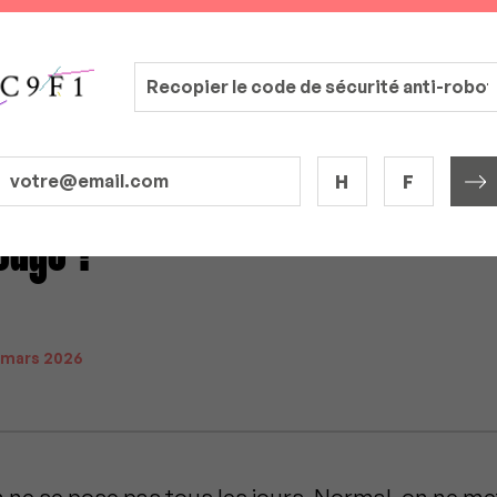
H
F
odge ?
 mars 2026