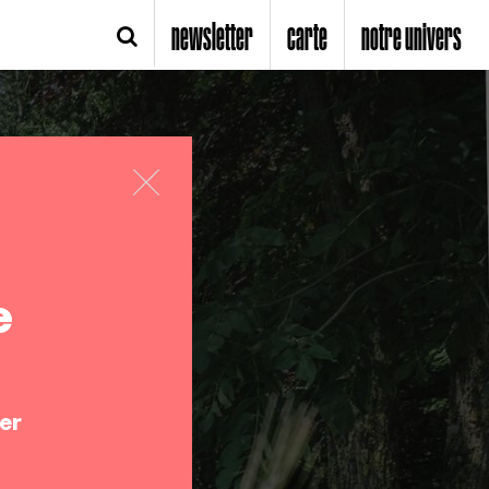
newsletter
carte
notre univers
e
er