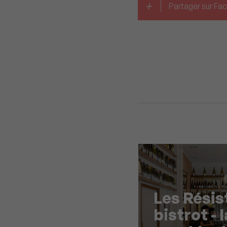
+
Partager sur F
Les Résis
bistrot - 