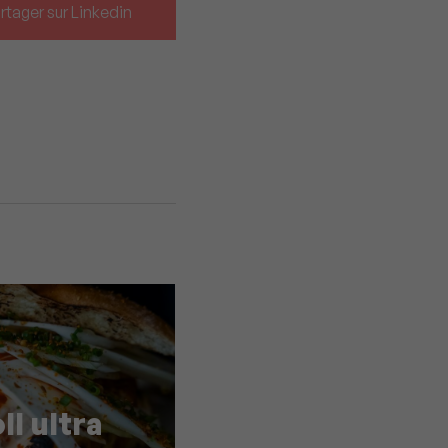
rtager sur Linkedin
ll ultra