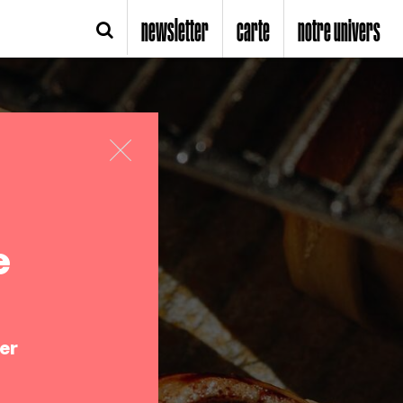
newsletter
carte
notre univers
e
er