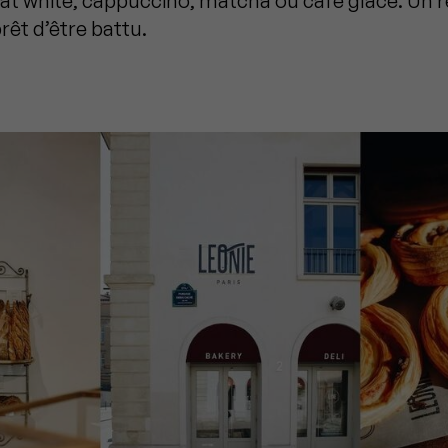
flat white, cappuccino, matcha ou café glacé. Un 
êt d’être battu.