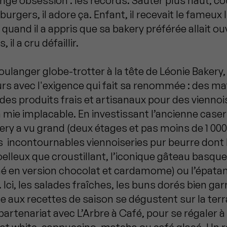
ge obsession : les records. Sauter plus haut, cour
rgers, il adore ça. Enfant, il recevait le fameux l
 quand il a appris que sa bakery préférée allait ou
 il a cru défaillir.
oulanger globe-trotter à la tête de Léonie Bakery, 
urs avec l'exigence qui fait sa renommée : des m
 des produits frais et artisanaux pour des viennoi
la mie implacable. En investissant l’ancienne caser
ery a vu grand (deux étages et pas moins de 1 000
incontournables viennoiseries pur beurre dont
elleux que croustillant, l’iconique gâteau basque
iné en version chocolat et cardamome) ou l’épata
i, les salades fraîches, les buns dorés bien garn
 aux recettes de saison se dégustent sur la terr
artenariat avec L’Arbre à Café, pour se régaler à