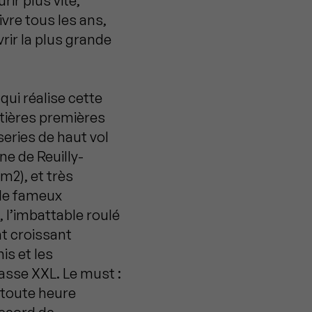
ir plus vite,
ivre tous les ans,
vrir la plus grande
qui réalise cette
atières premières
series de haut vol
ne de Reuilly-
m2), et très
 le fameux
, l’imbattable roulé
nt croissant
is et les
asse XXL. Le must :
 toute heure