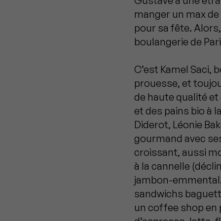
Gustave a une étran
manger un max de bu
pour sa fête. Alors,
boulangerie de Paris,
C’est Kamel Saci, b
prouesse, et toujo
de haute qualité et
et des pains bio à 
Diderot, Léonie Bak
gourmand avec ses 
croissant, aussi mo
à la cannelle (décl
jambon-emmental. Ic
sandwichs baguette
un coffee shop en p