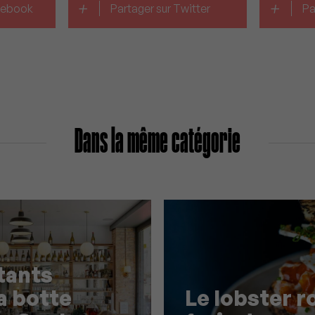
+
+
acebook
Partager sur Twitter
Pa
Dans la même catégorie
tants
la botte
Le lobster ro