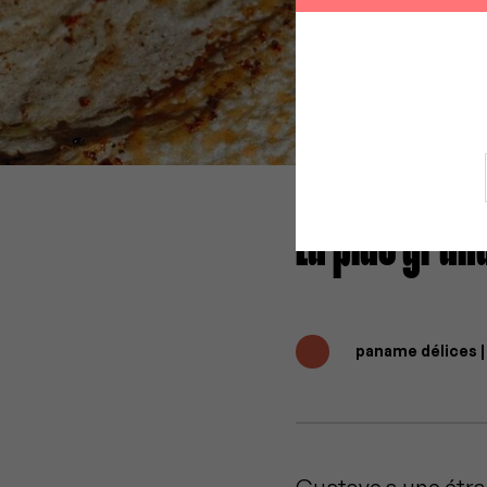
La plus gran
paname délices 