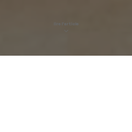
lire l'article
Le service qui délocalise le dressing de Rosalie
snakenostalgics |
30 novembre -1
Tous les ans c’est le même coup de panique. Vous arrivez
chez vous et découvrez Rosalie en train de faire ses
valises. Vous cherchez ce que vous avez bien pu faire pour
mériter tel traitement, trouvez pas mal de choses, puis,