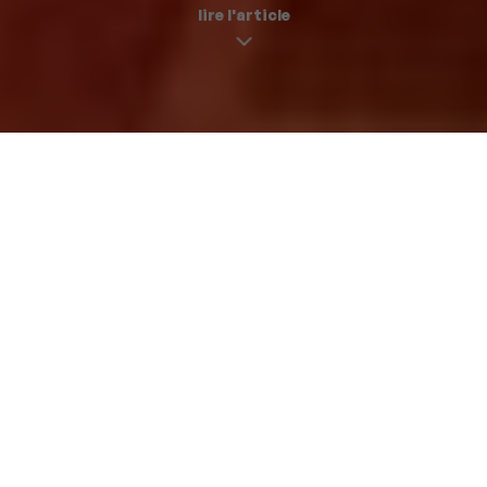
lire l'article
Paris pas cher
week-end à paris |
30 novembre 2017
Gustave n’aime pas les mathématiques. Il les évite même
presque tout le temps. Sauf en fin de mois, période
fatidique, au cours de laquelle les additions, les
multiplications et - pire que tout - les divisions, font leur
entrée dans son cerveau. Il va devoir compter, prévoir,
budgéter. Et ça le mine.
Pour ne pas le laisser se faire traumatiser par cet affreux