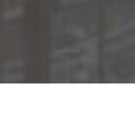
lire l'article
Un dîner exclusif dans une boutique de confiture
paname délices |
25 mai 2022