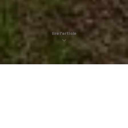
lire l'article
Une petite friche en bord de Seine
tchin-tchin |
22 juin 2018
Puisque tout le monde semble vouloir aller prendre l’air
dans tel ou tel dernier lieux “tendance”, vous décidez de
fuir. Accompagné de Rosalie, vous préférez aller chercher